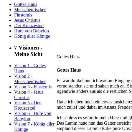
Gottes Haus
Menschenfischer
Finsternis
Jesus Christus
Der Kreuzestod
Hure von Babylon
König aller Könige
7 Visionen -
Meine Sicht
Gottes Haus
Vision 1 - Gottes
Gottes Haus
Haus
Vision 2 -
Es war dunkel und ich war am Eingang ei
Menschenfischer
vorne standen sie und sahen mich an. Si
Vision 3 - Finsternis
irgendwie anders aus als die restlichen Sc
Vision 4 - Jesus
Christus
Hatte ich eben noch ein etwas unsichere
Vision 5 - Der
mich zulief und dabei im Ansatz Freude
Kreuzestod
Vision 6 - Hure von
Ich schloss es sofort in mein Herz und 
Babylon
Das Lamm hatte nun das Gatter erreicht 
Vision 7 - König aller
empfand dieses Lamm als die pure Unsch
Könige