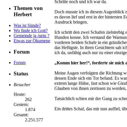
Schritte noch und ich war da.
Themen von
Doch musste ich in diesem Augenblick mi
Herbert
es davon lief und erst in der hinterst
Ausdruck bringen.
Was ist Sünde?
Wo finde ich Gott?
Ich schritt den zwei Schafen zielstrebig
Gemeinde ja /nein ?
Hunden kenne. Ich verstand die Warnun
Etwas zur Ökumene
vorderen beiden Schafe in ein grässlich
das Heftigste. In ihren Gesichtern sah i
Forum
ich da, unfähig auch nur zu einer einzig
Forum
„Komm hier her!“, forderte sie mich a
Status
Meine Augen verfolgten die Richtung w
dessen Ende sich ein Tor befand. Es war
extrem lange Hälse, fast schon wie Gira
Besucher
Glauben von ihnen zerrissen zu werden, s
Heute:
Tatsächlich schien mir der Gang zu sch
262
Gestern:
Ein drittes Schaf, das mir nun auffiel, 
1.874
Gesamt:
2.251.577