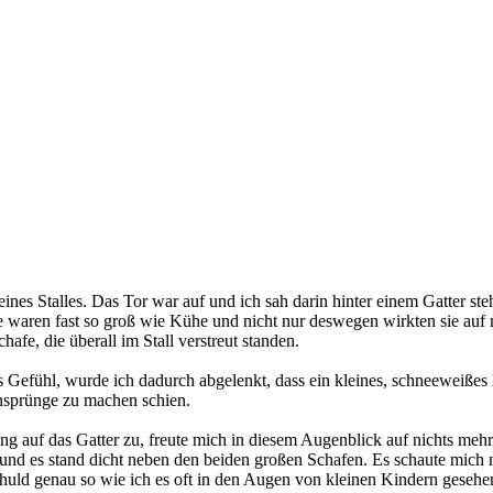
nes Stalles. Das Tor war auf und ich sah darin hinter einem Gatter st
e waren fast so groß wie Kühe und nicht nur deswegen wirkten sie auf
hafe, die überall im Stall verstreut standen.
s Gefühl, wurde ich dadurch abgelenkt, dass ein kleines, schneeweißes
nsprünge zu machen schien.
ging auf das Gatter zu, freute mich in diesem Augenblick auf nichts m
und es stand dicht neben den beiden großen Schafen. Es schaute mich n
uld genau so wie ich es oft in den Augen von kleinen Kindern gesehe