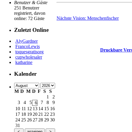
Benutzer & Gäste
251 Benutzer
registriert, davon
Nächste Vision: Menschenfischer
online: 72 Gäste
Zuletzt Online
AlyGardner
FrancoLewis
Druckbare Vers
toquesgratisorg
cupwholesaler
katharine
Kalender
M
D
M
D
F
S
S
1
2
3
4
5
7
8
9
6
10
11
12
13
14
15
16
17
18
19
20
21
22
23
24
25
26
27
28
29
30
31