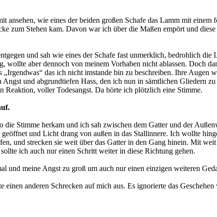
t ansehen, wie eines der beiden großen Schafe das Lamm mit einem fes
en Ecke zum Stehen kam. Davon war ich über die Maßen empört und dies
 entgegen und sah wie eines der Schafe fast unmerklich, bedrohlich die 
g, wollte aber dennoch von meinem Vorhaben nicht ablassen. Doch dan
es „Irgendwas“ das ich nicht imstande bin zu beschreiben. Ihre Augen w
ch Angst und abgrundtiefen Hass, den ich nun in sämtlichen Gliedern zu
en Reaktion, voller Todesangst. Da hörte ich plötzlich eine Stimme.
uf.
o die Stimme herkam und ich sah zwischen dem Gatter und der Außenw
 geöffnet und Licht drang von außen in das Stallinnere. Ich wollte hi
ffen, und strecken sie weit über das Gatter in den Gang hinein. Mit we
ollte ich auch nur einen Schritt weiter in diese Richtung gehen.
mal und meine Angst zu groß um auch nur einen einzigen weiteren Ge
übte einen anderen Schrecken auf mich aus. Es ignorierte das Geschehen v