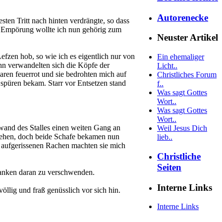
Autorenecke
ten Tritt nach hinten verdrängte, so dass
e Empörung wollte ich nun gehörig zum
Neuster Artikel
Lefzen hob, so wie ich es eigentlich nur von
Ein ehemaliger
n verwandelten sich die Köpfe der
Licht..
aren feuerrot und sie bedrohten mich auf
Christliches Forum
 spüren bekam. Starr vor Entsetzen stand
f..
Was sagt Gottes
Wort..
Was sagt Gottes
Wort..
and des Stalles einen weiten Gang an
Weil Jesus Dich
ngehen, doch beide Schafe bekamen nun
lieb..
it aufgerissenen Rachen machten sie mich
Christliche
Seiten
danken daran zu verschwenden.
Interne Links
öllig und fraß genüsslich vor sich hin.
Interne Links